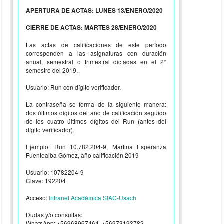
APERTURA DE ACTAS: LUNES 13/ENERO/2020
CIERRE DE ACTAS: MARTES 28/ENERO/2020
Las actas de calificaciones de este período
corresponden a las asignaturas con duración
anual, semestral o trimestral dictadas en el 2°
semestre del 2019.
Usuario: Run con dígito verificador.
La contraseña se forma de la siguiente manera:
dos últimos dígitos del año de calificación seguido
de los cuatro últimos dígitos del Run (antes del
dígito verificador).
Ejemplo: Run 10.782.204-9, Martina Esperanza
Fuentealba Gómez, año calificación 2019
Usuario: 10782204-9
Clave: 192204
Acceso:
Intranet Académica SIAC-Usach
Dudas y/o consultas:
WhatsApp: +56968967464, +56973193782