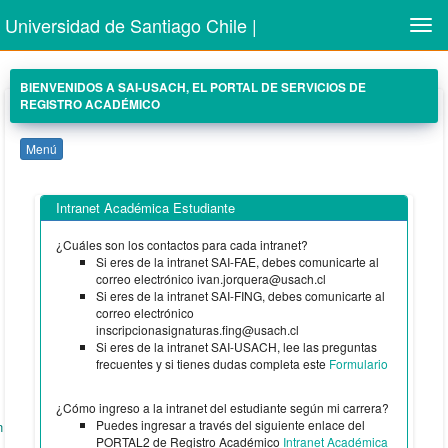
Universidad de Santiago Chile |
Men
BIENVENIDOS A SAI-USACH, EL PORTAL DE SERVICIOS DE
REGISTRO ACADÉMICO
Menú
Intranet Académica Estudiante
¿Cuáles son los contactos para cada intranet?
Si eres de la intranet SAI-FAE, debes comunicarte al
correo electrónico ivan.jorquera@usach.cl
Si eres de la intranet SAI-FING, debes comunicarte al
correo electrónico
inscripcionasignaturas.fing@usach.cl
Si eres de la intranet SAI-USACH, lee las preguntas
frecuentes y si tienes dudas completa este
Formulario
¿Cómo ingreso a la intranet del estudiante según mi carrera?
Puedes ingresar a través del siguiente enlace del
n
PORTAL2 de Registro Académico
Intranet Académica